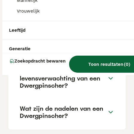
Vroege socialisatie en positieve
Mannelijk
bekrachtiging zijn cruciaal voor een
Vrouwelijk
succesvolle training.
Leeftijd
Wat is de belangrijkste
doodsoorzaak bij
dwergpinschers?
Generatie
Zoekopdracht bewaren
Toon resultaten
(
0
)
Wat is de gemiddelde
levensverwachting van een
Dwergpinscher?
Wat zijn de nadelen van een
Dwergpinscher?