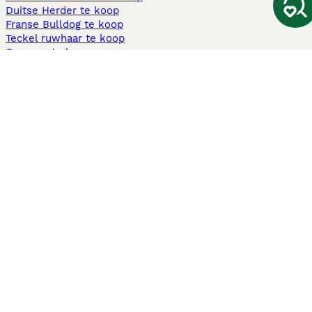
Duitse Herder te koop
Franse Bulldog te koop
Teckel ruwhaar te koop
Cavapoo te koop
Andere populaire pagina's
Honden te koop in Amsterdam
Pups te koop Limburg​
Pups te koop Friesland​
Honden te koop in Gelderland
Honden te koop in Den Haag
Honden te koop in Enschede
Adopteer hond in Nederland
Informatie
Over ons
Privacybeleid
Support
Pers
Voorwaarden
Pups verkopen