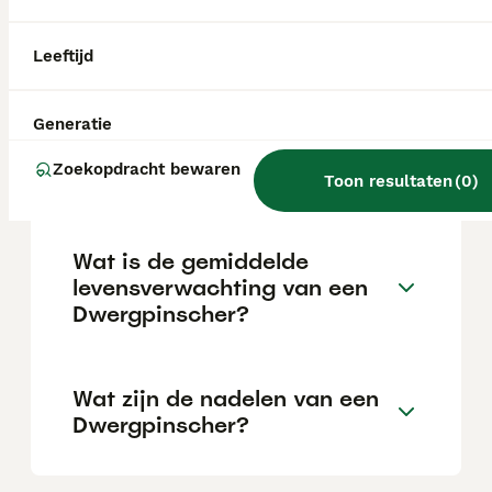
Vroege socialisatie en positieve
bekrachtiging zijn cruciaal voor een
succesvolle training.
Leeftijd
Wat is de belangrijkste
Generatie
doodsoorzaak bij
Zoekopdracht bewaren
dwergpinschers?
Toon resultaten
(
0
)
Wat is de gemiddelde
levensverwachting van een
Dwergpinscher?
Wat zijn de nadelen van een
Dwergpinscher?