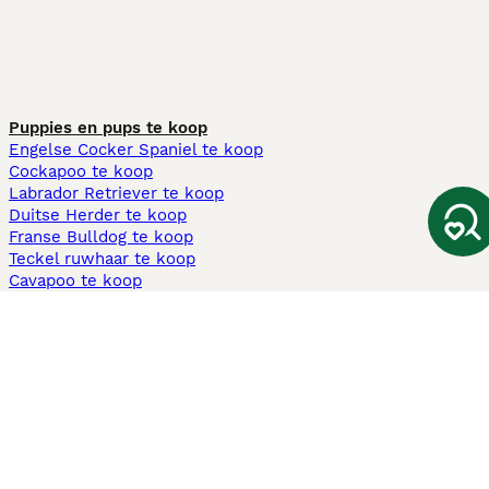
Puppies en pups te koop
Engelse Cocker Spaniel te koop
Cockapoo te koop
Labrador Retriever te koop
Duitse Herder te koop
Franse Bulldog te koop
Teckel ruwhaar te koop
Cavapoo te koop
Andere populaire pagina's
Honden te koop in Amsterdam
Pups te koop Limburg​
Pups te koop Friesland​
Honden te koop in Gelderland
Honden te koop in Den Haag
Honden te koop in Enschede