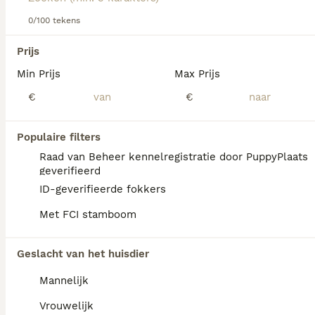
Lees onze
Duitse Staande Hond Korthaar
koopadvies
pagina voor informatie over dit hondenras.
0/100 tekens
We hebben 0 Duitse Staande Hond Korthaar
Prijs
Honden ter adoptie in Reusel-de Mierden
Min Prijs
Max Prijs
gevonden.
Als je toekomstige resultaten wil zien voor deze 
€
€
exacte zoekopdracht, sla dan je zoekopdracht op en 
vind jouw perfecte hond:
Populaire filters
Zoekopdracht bewaren
Raad van Beheer kennelregistratie door PuppyPlaats
geverifieerd
ID-geverifieerde fokkers
FAQ's
Met FCI stamboom
Geslacht van het huisdier
Hoeveel kost een Duitse
Staande Hond Korthaar?
Mannelijk
De gemiddelde prijs voor een Duitse
Vrouwelijk