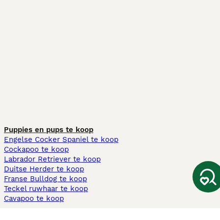
Puppies en pups te koop
Engelse Cocker Spaniel te koop
Cockapoo te koop
Labrador Retriever te koop
Duitse Herder te koop
Franse Bulldog te koop
Teckel ruwhaar te koop
Cavapoo te koop