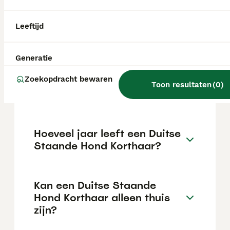
Staande Hond Korthaar pup in Nederland ligt
rond de €967 maar dit kan variëren
afhankelijk van factoren zoals de stamboom,
Leeftijd
de reputatie van de fokker en de locatie.
Generatie
Wat is het karakter van een
Zoekopdracht bewaren
Duitse Staande Hond
Toon resultaten
(
0
)
Korthaar?
Hoeveel jaar leeft een Duitse
Staande Hond Korthaar?
Kan een Duitse Staande
Hond Korthaar alleen thuis
zijn?