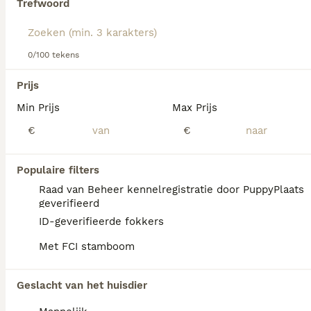
Trefwoord
Lees onze
Duitse Staande Hond Korthaar
koopadvies
pagina voor informatie over dit hondenras.
We hebben 0 Duitse Staande Hond Korthaar
0/100 tekens
Honden ter adoptie in Eibergen gevonden.
Als je toekomstige resultaten wil zien voor deze 
Prijs
exacte zoekopdracht, sla dan je zoekopdracht op en 
vind jouw perfecte hond:
Min Prijs
Max Prijs
€
€
Zoekopdracht bewaren
Populaire filters
FAQ's
Raad van Beheer kennelregistratie door PuppyPlaats
geverifieerd
ID-geverifieerde fokkers
Hoeveel kost een Duitse
Met FCI stamboom
Staande Hond Korthaar?
De gemiddelde prijs voor een Duitse
Geslacht van het huisdier
Staande Hond Korthaar pup in Nederland ligt