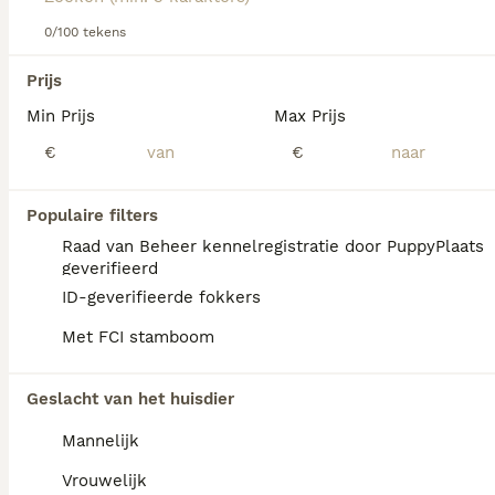
0/100 tekens
We hebben 0 Duitse Pinscher Honden ter
Prijs
adoptie in Reusel-de Mierden gevonden.
Min Prijs
Max Prijs
Als je toekomstige resultaten wil zien voor deze 
exacte zoekopdracht, sla dan je zoekopdracht op en 
€
€
vind jouw perfecte hond:
Zoekopdracht bewaren
Populaire filters
Raad van Beheer kennelregistratie door PuppyPlaats
geverifieerd
FAQ's
ID-geverifieerde fokkers
Met FCI stamboom
Hoe duur is een Duitse
Geslacht van het huisdier
Pinscher?
Mannelijk
De aanschaf van een Deutsche Pinscher pup
varieert qua prijs afhankelijk van de fokker.
Vrouwelijk