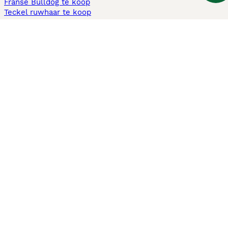
Franse Bulldog te koop
Teckel ruwhaar te koop
Cavapoo te koop
Andere populaire pagina's
Honden te koop in Amsterdam
Pups te koop Limburg​
Pups te koop Friesland​
Honden te koop in Gelderland
Honden te koop in Den Haag
Honden te koop in Enschede
Adopteer hond in Nederland
Informatie
Over ons
Privacybeleid
Support
Pers
Voorwaarden
Pups verkopen
Honden test