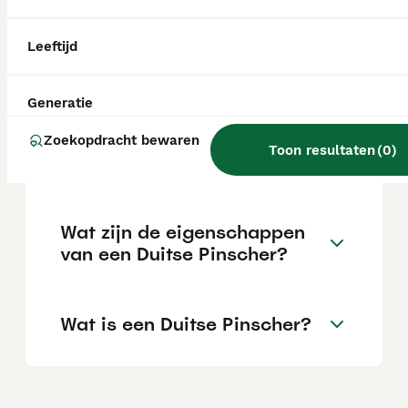
Wat kost een Duitse
Leeftijd
pinscher?
Generatie
Zijn Duitse pinschers goede
Zoekopdracht bewaren
Toon resultaten
(
0
)
honden?
Wat zijn de eigenschappen
van een Duitse Pinscher?
Wat is een Duitse Pinscher?