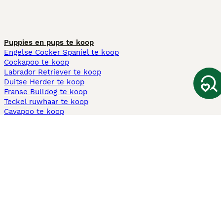
Puppies en pups te koop
Engelse Cocker Spaniel te koop
Cockapoo te koop
Labrador Retriever te koop
Duitse Herder te koop
Franse Bulldog te koop
Teckel ruwhaar te koop
Cavapoo te koop
Andere populaire pagina's
Honden te koop in Amsterdam
Pups te koop Limburg​
Pups te koop Friesland​
Honden te koop in Gelderland
Honden te koop in Den Haag
Honden te koop in Enschede
Adopteer hond in Nederland