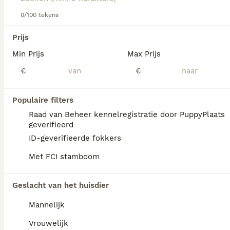
0/100 tekens
We hebben 0 Duitse Pinscher Honden ter
Prijs
adoptie in Tytsjerksteradiel gevonden.
Min Prijs
Max Prijs
Als je toekomstige resultaten wil zien voor deze 
exacte zoekopdracht, sla dan je zoekopdracht op en 
€
€
vind jouw perfecte hond:
Zoekopdracht bewaren
Populaire filters
Raad van Beheer kennelregistratie door PuppyPlaats
geverifieerd
FAQ's
ID-geverifieerde fokkers
Met FCI stamboom
Hoe duur is een Duitse
Geslacht van het huisdier
Pinscher?
Mannelijk
De aanschaf van een Deutsche Pinscher pup
varieert qua prijs afhankelijk van de fokker.
Vrouwelijk