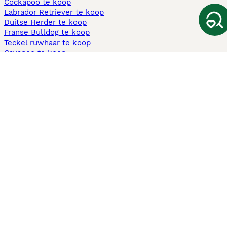
Cockapoo te koop
Labrador Retriever te koop
Duitse Herder te koop
Franse Bulldog te koop
Teckel ruwhaar te koop
Cavapoo te koop
Andere populaire pagina's
Honden te koop in Amsterdam
Pups te koop Limburg​
Pups te koop Friesland​
Honden te koop in Gelderland
Honden te koop in Den Haag
Honden te koop in Enschede
Adopteer hond in Nederland
Informatie
Over ons
Privacybeleid
Support
Pers