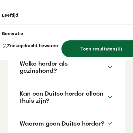
kan variëren afhankelijk van factoren zoals
de stamboom, de reputatie van de fokker en
de locatie.
Leeftijd
Is een Duitse Herder een
Generatie
makkelijke hond?
Zoekopdracht bewaren
Toon resultaten
(
0
)
Welke herder als
gezinshond?
Kan een Duitse herder alleen
thuis zijn?
Waarom geen Duitse herder?