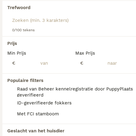
Lees onze
Duitse Dog adviespagina
voor informatie over
Trefwoord
dit hondenras.
We hebben 0 Deense Dog Honden ter adoptie
gevonden.
0/100 tekens
Als je toekomstige resultaten wil zien voor deze 
exacte zoekopdracht, sla dan je zoekopdracht op en 
Prijs
vind jouw perfecte hond:
Min Prijs
Max Prijs
Zoekopdracht bewaren
€
€
FAQ's
Populaire filters
Raad van Beheer kennelregistratie door PuppyPlaats
geverifieerd
ID-geverifieerde fokkers
Hoeveel kost een Duitse
Dog?
Met FCI stamboom
De gemiddelde prijs voor een Duitse Dog
pup in Nederland ligt rond de €1017 maar dit
Geslacht van het huisdier