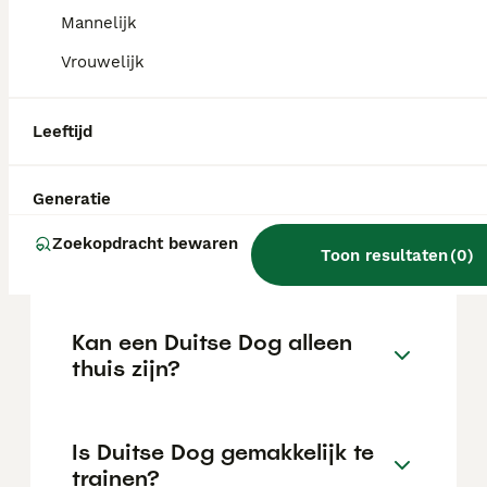
kan variëren afhankelijk van factoren zoals
de stamboom, de reputatie van de fokker en
Mannelijk
de locatie.
Vrouwelijk
Wat is het karakter van een
Leeftijd
Duitse Dog?
Generatie
Hoeveel jaar leeft een Duitse
Zoekopdracht bewaren
Dog?
Toon resultaten
(
0
)
Kan een Duitse Dog alleen
thuis zijn?
Is Duitse Dog gemakkelijk te
trainen?