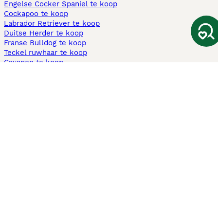
Engelse Cocker Spaniel te koop
Cockapoo te koop
Labrador Retriever te koop
Duitse Herder te koop
Franse Bulldog te koop
Teckel ruwhaar te koop
Cavapoo te koop
Andere populaire pagina's
Honden te koop in Amsterdam
Pups te koop Limburg​
Pups te koop Friesland​
Honden te koop in Gelderland
Honden te koop in Den Haag
Honden te koop in Enschede
Adopteer hond in Nederland
Informatie
Over ons
Privacybeleid
Support