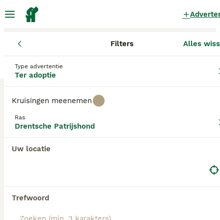
Adverte
Filters
Alles wis
Honden
Drentsche Patrijshond
Groningen
Oldambt
Type advertentie
Drentsche Patrijshond Honden ter adoptie
Ter adoptie
in Oldambt
Kruisingen meenemen
0 Honden gevonden
Ras
Drentsche Patrijshond
Filters
Drentsche Patrijshond
Alleen puur
De Drentsche Patrijshond is een oud, Nederlands, staand
Uw locatie
jachthondenras dat mogelijk afstamt van de spioen en/of
Zoekopdracht bewaren
Sorteer
spanjoel, en gezelschaps- en jachthond type dat met de
Spanjaarden in de 16e eeuw naar de Nederlanden is
gekomen.
Trefwoord
Lees ons Drentsche Patrijshond adviespagina voor
informatie over dit hondenras.