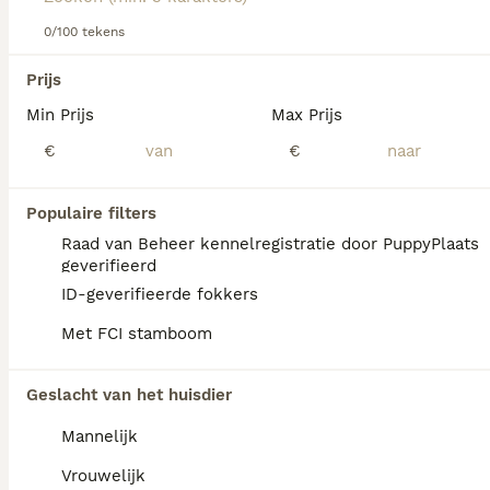
0/100 tekens
We hebben 0 Drentsche Patrijshond Honden
Prijs
ter adoptie in Oldambt gevonden.
Min Prijs
Max Prijs
Als je toekomstige resultaten wil zien voor deze 
exacte zoekopdracht, sla dan je zoekopdracht op en 
€
€
vind jouw perfecte hond:
Zoekopdracht bewaren
Populaire filters
Raad van Beheer kennelregistratie door PuppyPlaats
geverifieerd
FAQ's
ID-geverifieerde fokkers
Met FCI stamboom
Wat zijn de nadelen van een
Geslacht van het huisdier
drentse patrijshond?
Mannelijk
Een nadeel van de Drentsche Patrijshond is
het risico op pijnlijke heup- en
Vrouwelijk