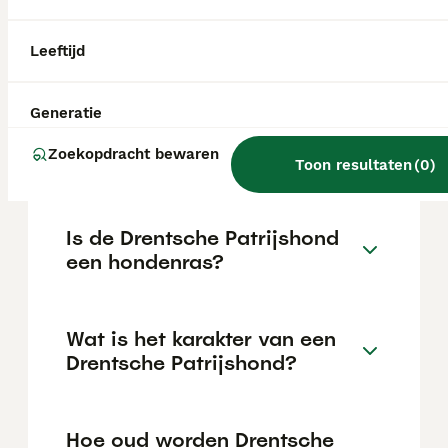
elleboogdysplasie, die zich al op jonge
leeftijd kunnen manifesteren en soms
levenslange pijnstilling vereisen.
Leeftijd
Kan een Drentsche
Generatie
Patrijshond alleen thuis
Zoekopdracht bewaren
blijven?
Toon resultaten
(
0
)
Is de Drentsche Patrijshond
een hondenras?
Wat is het karakter van een
Drentsche Patrijshond?
Hoe oud worden Drentsche