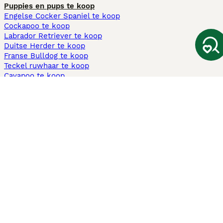
Puppies en pups te koop
Engelse Cocker Spaniel te koop
Cockapoo te koop
Labrador Retriever te koop
Duitse Herder te koop
Franse Bulldog te koop
Teckel ruwhaar te koop
Cavapoo te koop
Andere populaire pagina's
Honden te koop in Amsterdam
Pups te koop Limburg​
Pups te koop Friesland​
Honden te koop in Gelderland
Honden te koop in Den Haag
Honden te koop in Enschede
Adopteer hond in Nederland
Informatie
Over ons
Privacybeleid