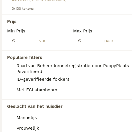
0/100 tekens
We hebben 0 Drentsche Patrijshond Honden
Prijs
ter adoptie in Waals Gewest gevonden.
Min Prijs
Max Prijs
Als je toekomstige resultaten wil zien voor deze 
exacte zoekopdracht, sla dan je zoekopdracht op en 
€
€
vind jouw perfecte hond:
Zoekopdracht bewaren
Populaire filters
Raad van Beheer kennelregistratie door PuppyPlaats
geverifieerd
FAQ's
ID-geverifieerde fokkers
Met FCI stamboom
Wat zijn de nadelen van een
Geslacht van het huisdier
drentse patrijshond?
Mannelijk
Een nadeel van de Drentsche Patrijshond is
het risico op pijnlijke heup- en
Vrouwelijk