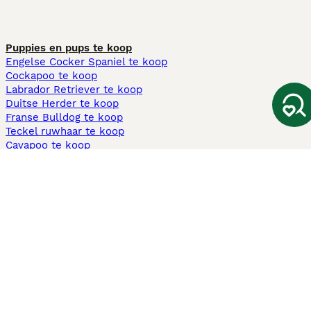
Puppies en pups te koop
Engelse Cocker Spaniel te koop
Cockapoo te koop
Labrador Retriever te koop
Duitse Herder te koop
Franse Bulldog te koop
Teckel ruwhaar te koop
Cavapoo te koop
Andere populaire pagina's
Honden te koop in Amsterdam
Pups te koop Limburg​
Pups te koop Friesland​
Honden te koop in Gelderland
Honden te koop in Den Haag
Honden te koop in Enschede
Adopteer hond in Nederland