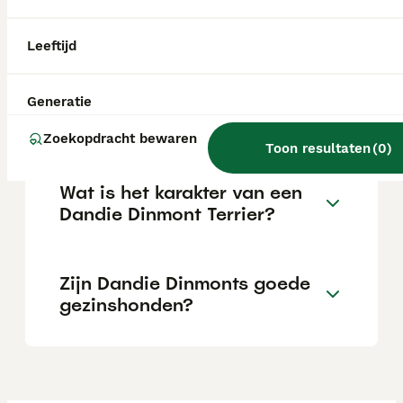
karakter dat typisch is voor terriërs. Tegelijk
is hij een gevoelige, aanhankelijke hond die
loyaal is naar zijn baasjes.
Leeftijd
Wat is de prijs van een
Generatie
Yorkshire Terriër pup?
Zoekopdracht bewaren
Toon resultaten
(
0
)
Wat is het karakter van een
Dandie Dinmont Terrier?
Zijn Dandie Dinmonts goede
gezinshonden?