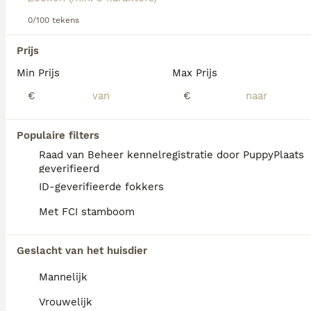
Lees onze
0/100 tekens
Dandie Dinmont Terrier adviespagina
voor
informatie over dit hondenras.
We hebben 0 Dandie Dinmont Terriër Honden
Prijs
ter adoptie in Goeree-Overflakkee gevonden.
Min Prijs
Max Prijs
Als je toekomstige resultaten wil zien voor deze 
exacte zoekopdracht, sla dan je zoekopdracht op en 
€
€
vind jouw perfecte hond:
Zoekopdracht bewaren
Populaire filters
Raad van Beheer kennelregistratie door PuppyPlaats
geverifieerd
FAQ's
ID-geverifieerde fokkers
Met FCI stamboom
Wat is het karakter van een
Geslacht van het huisdier
Dandie Dinmont Terriër?
Mannelijk
De Dandie Dinmont Terriër heeft een
vastberaden, volhardend en onafhankelijk
Vrouwelijk