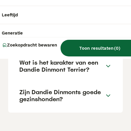
karakter dat typisch is voor terriërs. Tegelijk
is hij een gevoelige, aanhankelijke hond die
loyaal is naar zijn baasjes.
Leeftijd
Wat is de prijs van een
Generatie
Yorkshire Terriër pup?
Zoekopdracht bewaren
Toon resultaten
(
0
)
Wat is het karakter van een
Dandie Dinmont Terrier?
Zijn Dandie Dinmonts goede
gezinshonden?