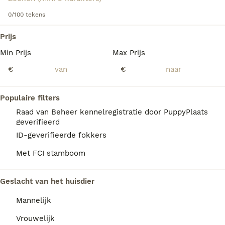
Lees onze
0/100 tekens
Dandie Dinmont Terrier adviespagina
voor
informatie over dit hondenras.
We hebben 0 Dandie Dinmont Terriër Honden
Prijs
ter adoptie in Utrecht gevonden.
Min Prijs
Max Prijs
Als je toekomstige resultaten wil zien voor deze 
exacte zoekopdracht, sla dan je zoekopdracht op en 
€
€
vind jouw perfecte hond:
Zoekopdracht bewaren
Populaire filters
Raad van Beheer kennelregistratie door PuppyPlaats
geverifieerd
FAQ's
ID-geverifieerde fokkers
Met FCI stamboom
Wat is het karakter van een
Geslacht van het huisdier
Dandie Dinmont Terriër?
Mannelijk
De Dandie Dinmont Terriër heeft een
vastberaden, volhardend en onafhankelijk
Vrouwelijk