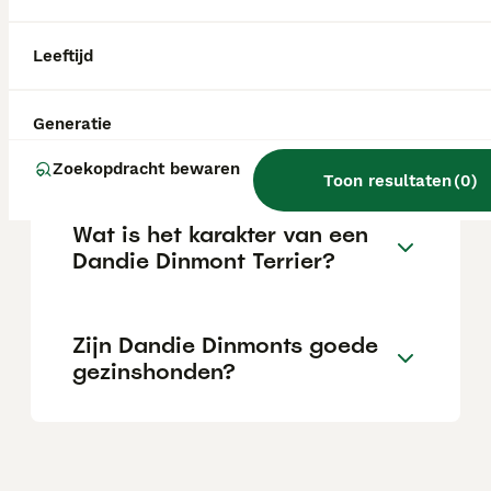
karakter dat typisch is voor terriërs. Tegelijk
is hij een gevoelige, aanhankelijke hond die
loyaal is naar zijn baasjes.
Leeftijd
Wat is de prijs van een
Generatie
Yorkshire Terriër pup?
Zoekopdracht bewaren
Toon resultaten
(
0
)
Wat is het karakter van een
Dandie Dinmont Terrier?
Zijn Dandie Dinmonts goede
gezinshonden?