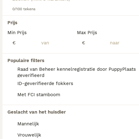
Lees onze
0/100 tekens
Dandie Dinmont Terrier adviespagina
voor
informatie over dit hondenras.
We hebben 0 Dandie Dinmont Terriër Honden
Prijs
ter adoptie in Oldambt gevonden.
Min Prijs
Max Prijs
Als je toekomstige resultaten wil zien voor deze 
exacte zoekopdracht, sla dan je zoekopdracht op en 
€
€
vind jouw perfecte hond:
Zoekopdracht bewaren
Populaire filters
Raad van Beheer kennelregistratie door PuppyPlaats
geverifieerd
FAQ's
ID-geverifieerde fokkers
Met FCI stamboom
Wat is het karakter van een
Geslacht van het huisdier
Dandie Dinmont Terriër?
Mannelijk
De Dandie Dinmont Terriër heeft een
vastberaden, volhardend en onafhankelijk
Vrouwelijk