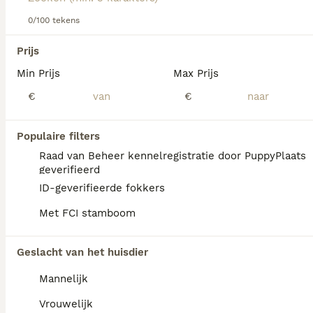
Lees onze
Dalmatiër adviespagina
voor informatie over dit
0/100 tekens
We hebben 0 Dalmatiër Honden ter adoptie
hondenras.
in Utrecht gevonden.
Prijs
Als je toekomstige resultaten wil zien voor deze 
Min Prijs
Max Prijs
exacte zoekopdracht, sla dan je zoekopdracht op en 
vind jouw perfecte hond:
€
€
Zoekopdracht bewaren
Populaire filters
Raad van Beheer kennelregistratie door PuppyPlaats
geverifieerd
ID-geverifieerde fokkers
Met FCI stamboom
Geslacht van het huisdier
Mannelijk
Vrouwelijk