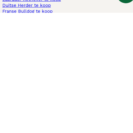
Duitse Herder te koop
Franse Bulldog te koop
Teckel ruwhaar te koop
Cavapoo te koop
Andere populaire pagina's
Honden te koop in Amsterdam
Pups te koop Limburg​
Pups te koop Friesland​
Honden te koop in Gelderland
Honden te koop in Den Haag
Honden te koop in Enschede
Adopteer hond in Nederland
Informatie
Over ons
Privacybeleid
Support
Pers
Voorwaarden
Pups verkopen