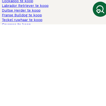
Cockapoo te koop
Labrador Retriever te koop
Duitse Herder te koop
Franse Bulldog te koop
Teckel ruwhaar te koop
Cavapoo te koop
Andere populaire pagina's
Honden te koop in Amsterdam
Pups te koop Limburg​
Pups te koop Friesland​
Honden te koop in Gelderland
Honden te koop in Den Haag
Honden te koop in Enschede
Adopteer hond in Nederland
Informatie
Over ons
Privacybeleid
Support
Pers