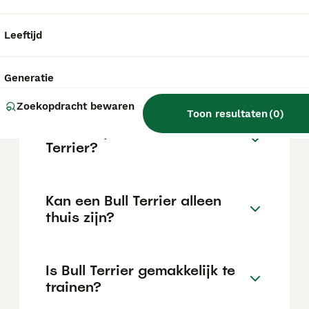
de locatie.
Leeftijd
Wat is het karakter van een
Bull Terrier?
Generatie
Zoekopdracht bewaren
Toon resultaten
(
0
)
Hoeveel jaar leeft een Bull
Terrier?
Kan een Bull Terrier alleen
thuis zijn?
Is Bull Terrier gemakkelijk te
trainen?