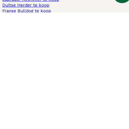
Duitse Herder te koop
Franse Bulldog te koop
Teckel ruwhaar te koop
Cavapoo te koop
Andere populaire pagina's
Honden te koop in Amsterdam
Pups te koop Limburg​
Pups te koop Friesland​
Honden te koop in Gelderland
Honden te koop in Den Haag
Honden te koop in Enschede
Adopteer hond in Nederland
Informatie
Over ons
Privacybeleid
Support
Pers
Voorwaarden
Pups verkopen