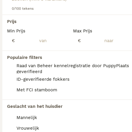
0/100 tekens
We hebben 0 Braque D’Auvergne Honden ter
Prijs
adoptie in Reusel-de Mierden gevonden.
Min Prijs
Max Prijs
Als je toekomstige resultaten wil zien voor deze 
exacte zoekopdracht, sla dan je zoekopdracht op en 
€
€
vind jouw perfecte hond:
Zoekopdracht bewaren
Populaire filters
Raad van Beheer kennelregistratie door PuppyPlaats
geverifieerd
ID-geverifieerde fokkers
Met FCI stamboom
Geslacht van het huisdier
Mannelijk
Vrouwelijk