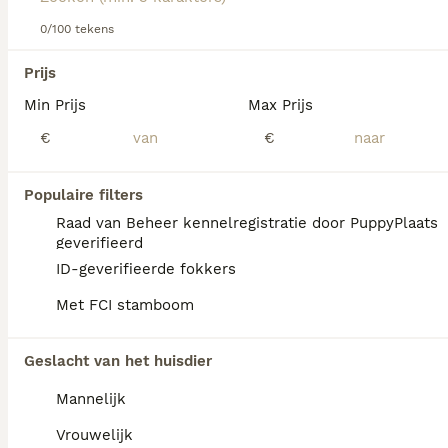
0/100 tekens
We hebben 0 Braque D’Auvergne Honden ter
Prijs
adoptie in Waals Gewest gevonden.
Min Prijs
Max Prijs
Als je toekomstige resultaten wil zien voor deze 
exacte zoekopdracht, sla dan je zoekopdracht op en 
€
€
vind jouw perfecte hond:
Zoekopdracht bewaren
Populaire filters
Raad van Beheer kennelregistratie door PuppyPlaats
geverifieerd
ID-geverifieerde fokkers
honden in rotterdam
honden in bergen op
Met FCI stamboom
honden in tilburg
zoom
honden in amsterdam
honden in den haag
honden in culemborg
Geslacht van het huisdier
Mannelijk
Vrouwelijk