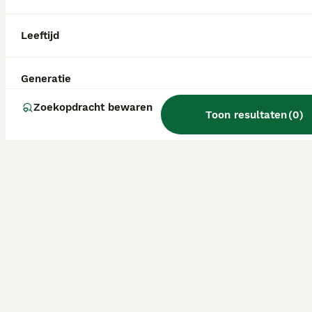
Leeftijd
Generatie
Zoekopdracht bewaren
Toon resultaten
(
0
)