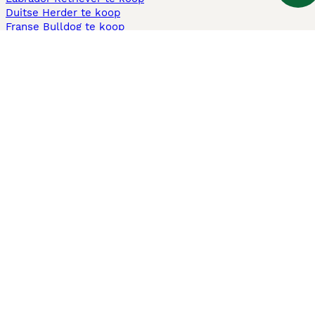
Duitse Herder te koop
Franse Bulldog te koop
Teckel ruwhaar te koop
Cavapoo te koop
Andere populaire pagina's
Honden te koop in Amsterdam
Pups te koop Limburg​
Pups te koop Friesland​
Honden te koop in Gelderland
Honden te koop in Den Haag
Honden te koop in Enschede
Adopteer hond in Nederland
Informatie
Over ons
Privacybeleid
Support
Pers
Voorwaarden
Pups verkopen