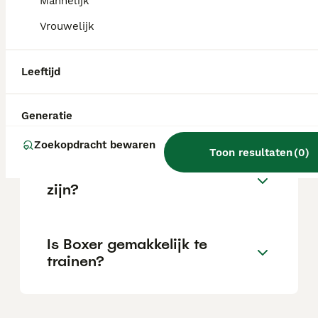
Mannelijk
Vrouwelijk
Wat is het karakter van een
Boxer?
Leeftijd
Hoeveel jaar leeft een Boxer?
Generatie
Zoekopdracht bewaren
Toon resultaten
(
0
)
Kan een Boxer alleen thuis
zijn?
Is Boxer gemakkelijk te
trainen?