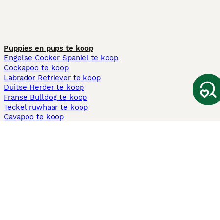
Puppies en pups te koop
Engelse Cocker Spaniel te koop
Cockapoo te koop
Labrador Retriever te koop
Duitse Herder te koop
Franse Bulldog te koop
Teckel ruwhaar te koop
Cavapoo te koop
Andere populaire pagina's
Honden te koop in Amsterdam
Pups te koop Limburg​
Pups te koop Friesland​
Honden te koop in Gelderland
Honden te koop in Den Haag
Honden te koop in Enschede
Adopteer hond in Nederland