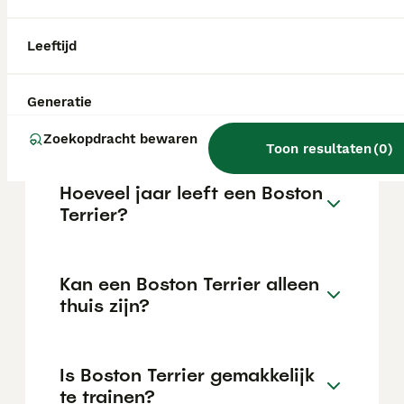
kan variëren afhankelijk van factoren zoals
de stamboom, de reputatie van de fokker en
de locatie.
Leeftijd
Wat is het karakter van een
Generatie
Boston Terrier?
Zoekopdracht bewaren
Toon resultaten
(
0
)
Hoeveel jaar leeft een Boston
Terrier?
Kan een Boston Terrier alleen
thuis zijn?
Is Boston Terrier gemakkelijk
te trainen?