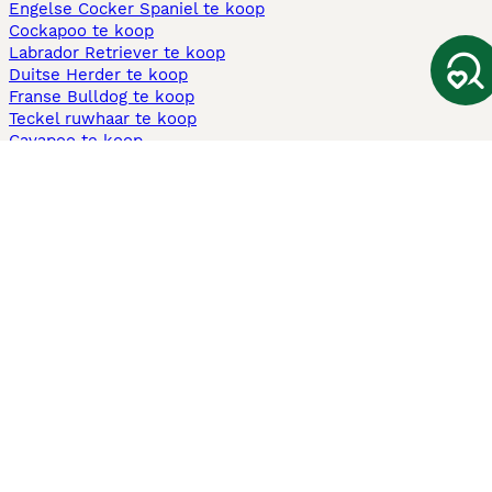
Engelse Cocker Spaniel te koop
Cockapoo te koop
Labrador Retriever te koop
Duitse Herder te koop
Franse Bulldog te koop
Teckel ruwhaar te koop
Cavapoo te koop
Andere populaire pagina's
Honden te koop in Amsterdam
Pups te koop Limburg​
Pups te koop Friesland​
Honden te koop in Gelderland
Honden te koop in Den Haag
Honden te koop in Enschede
Adopteer hond in Nederland
Informatie
Over ons
Privacybeleid
Support