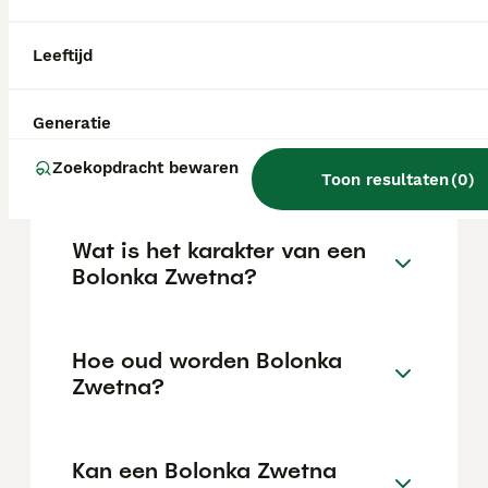
levendig temperament en indrukwekkend
uithoudingsvermogen. Hij heeft minstens
één tot twee uur beweging per dag nodig en
Leeftijd
is dol op wandelingen, apporteren en het
vangen van ballen.
Generatie
Wat kost een Bolonka pup?
Zoekopdracht bewaren
Toon resultaten
(
0
)
Wat is het karakter van een
Bolonka Zwetna?
Hoe oud worden Bolonka
Zwetna?
Kan een Bolonka Zwetna