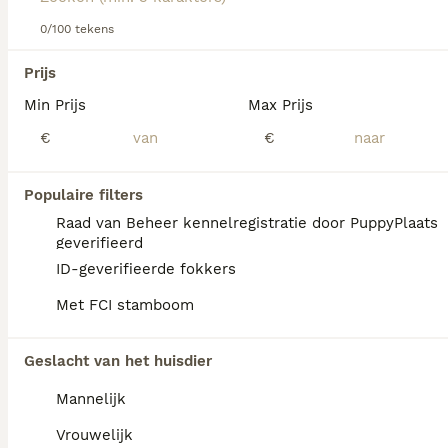
over dit hondenras.
0/100 tekens
We hebben 0 Bolonka Zwetna Honden ter
Prijs
adoptie in Reusel-de Mierden gevonden.
Min Prijs
Max Prijs
Als je toekomstige resultaten wil zien voor deze 
exacte zoekopdracht, sla dan je zoekopdracht op en 
€
€
vind jouw perfecte hond:
Zoekopdracht bewaren
Populaire filters
Raad van Beheer kennelregistratie door PuppyPlaats
geverifieerd
FAQ's
ID-geverifieerde fokkers
Met FCI stamboom
Hoeveel beweging heeft een
Geslacht van het huisdier
Bolonka nodig?
Mannelijk
Ondanks zijn kleine formaat en korte
pootjes heeft de Bolonka Zwetna een
Vrouwelijk