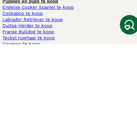
Puppies en pups te koop
Engelse Cocker Spaniel te koop
Cockapoo te koop
Labrador Retriever te koop
Duitse Herder te koop
Franse Bulldog te koop
Teckel ruwhaar te koop
Cavapoo te koop
Andere populaire pagina's
Honden te koop in Amsterdam
Pups te koop Limburg​
Pups te koop Friesland​
Honden te koop in Gelderland
Honden te koop in Den Haag
Honden te koop in Enschede
Adopteer hond in Nederland
Informatie
Over ons
Privacybeleid