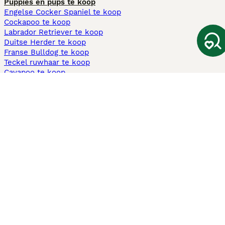
Puppies en pups te koop
Engelse Cocker Spaniel te koop
Cockapoo te koop
Labrador Retriever te koop
Duitse Herder te koop
Franse Bulldog te koop
Teckel ruwhaar te koop
Cavapoo te koop
Andere populaire pagina's
Honden te koop in Amsterdam
Pups te koop Limburg​
Pups te koop Friesland​
Honden te koop in Gelderland
Honden te koop in Den Haag
Honden te koop in Enschede
Adopteer hond in Nederland
Informatie
Over ons
Privacybeleid