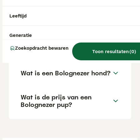
heeft niet veel beweging nodig, kan goed in
een appartement leven en geniet van
aandacht van zowel jonge kinderen als
Leeftijd
oudere mensen.
Generatie
Wat is het karakter van een
Bolognezer hond?
Zoekopdracht bewaren
Toon resultaten
(
0
)
Wat is een Bolognezer hond?
Wat is de prijs van een
Bolognezer pup?