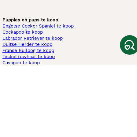
Puppies en pups te koop
Engelse Cocker Spaniel te koop
Cockapoo te koop
Labrador Retriever te koop
Duitse Herder te koop
Franse Bulldog te koop
Teckel ruwhaar te koop
Cavapoo te koop
Andere populaire pagina's
Honden te koop in Amsterdam
Pups te koop Limburg​
Pups te koop Friesland​
Honden te koop in Gelderland
Honden te koop in Den Haag
Honden te koop in Enschede
Adopteer hond in Nederland