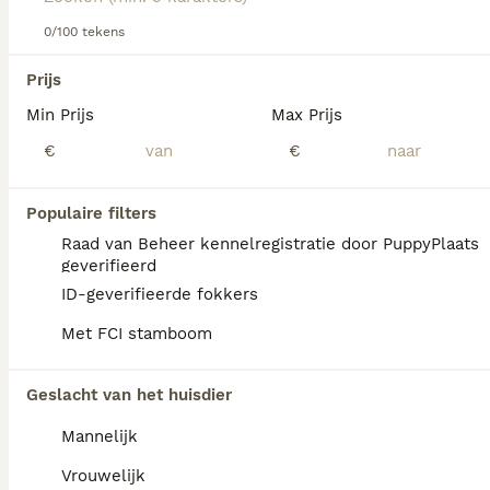
de stad.
0/100 tekens
Lees onze
Bolognezer adviespagina
voor informatie over
We hebben 0 Bolognezer Honden ter adoptie
dit hondenras.
Prijs
in Waals Gewest gevonden.
Min Prijs
Max Prijs
Als je toekomstige resultaten wil zien voor deze 
exacte zoekopdracht, sla dan je zoekopdracht op en 
€
€
vind jouw perfecte hond:
Zoekopdracht bewaren
Populaire filters
Raad van Beheer kennelregistratie door PuppyPlaats
geverifieerd
FAQ's
ID-geverifieerde fokkers
Met FCI stamboom
Is de Bolognezer een rustige
Geslacht van het huisdier
hond?
Mannelijk
De Bolognezer is een rustige hond die zich
makkelijk aanpast aan zijn omgeving. Hij
Vrouwelijk