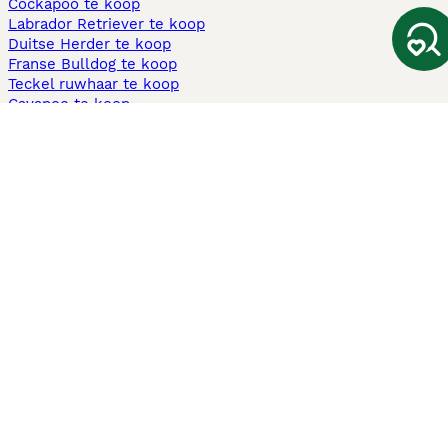
Cockapoo te koop
Labrador Retriever te koop
Duitse Herder te koop
Franse Bulldog te koop
Teckel ruwhaar te koop
Cavapoo te koop
Andere populaire pagina's
Honden te koop in Amsterdam
Pups te koop Limburg​
Pups te koop Friesland​
Honden te koop in Gelderland
Honden te koop in Den Haag
Honden te koop in Enschede
Adopteer hond in Nederland
Informatie
Over ons
Privacybeleid
Support
Pers