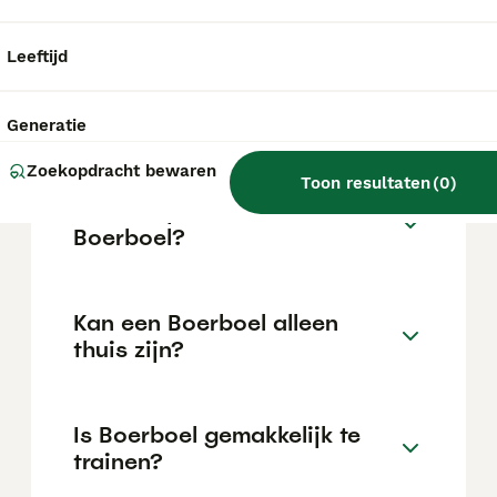
locatie.
Leeftijd
Wat is het karakter van een
Boerboel?
Generatie
Zoekopdracht bewaren
Toon resultaten
(
0
)
Hoeveel jaar leeft een
Boerboel?
Kan een Boerboel alleen
thuis zijn?
Is Boerboel gemakkelijk te
trainen?