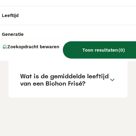
Kan een Bichon Frisé alleen
Leeftijd
zijn?
Generatie
Wat is het karakter van een
Zoekopdracht bewaren
Toon resultaten
(
0
)
Bichon Frisé?
Wat is de gemiddelde leeftijd
van een Bichon Frisé?