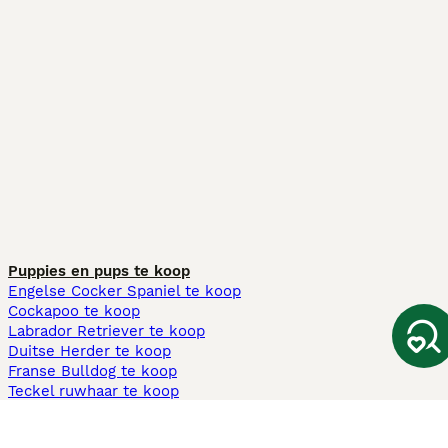
Puppies en pups te koop
Engelse Cocker Spaniel te koop
Cockapoo te koop
Labrador Retriever te koop
Duitse Herder te koop
Franse Bulldog te koop
Teckel ruwhaar te koop
Cavapoo te koop