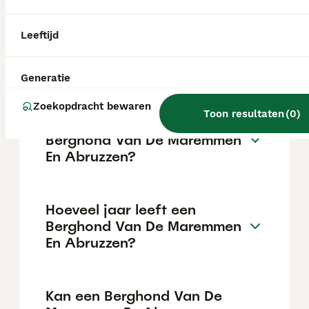
De gemiddelde prijs voor een Berghond Van
De Maremmen En Abruzzen pup in
Nederland ligt rond de €887 maar dit kan
Leeftijd
variëren afhankelijk van factoren zoals de
stamboom, de reputatie van de fokker en de
locatie.
Generatie
Zoekopdracht bewaren
Toon resultaten
(
0
)
Wat is het karakter van een
Berghond Van De Maremmen
En Abruzzen?
Hoeveel jaar leeft een
Berghond Van De Maremmen
En Abruzzen?
Kan een Berghond Van De