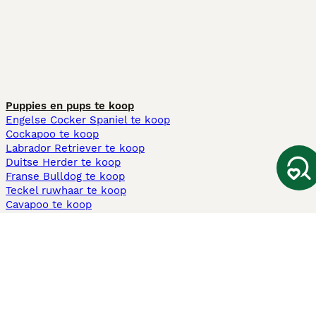
Puppies en pups te koop
Engelse Cocker Spaniel te koop
Cockapoo te koop
Labrador Retriever te koop
Duitse Herder te koop
Franse Bulldog te koop
Teckel ruwhaar te koop
Cavapoo te koop
Andere populaire pagina's
Honden te koop in Amsterdam
Pups te koop Limburg​
Pups te koop Friesland​
Honden te koop in Gelderland
Honden te koop in Den Haag