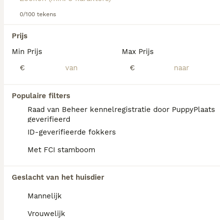
Lees onze
0/100 tekens
Berghond van de Maremmen en Abruzzen
adviespagina
voor informatie over dit hondenras.
We hebben 0 Berghond van de Maremmen en
Prijs
Abruzzen Honden ter adoptie in Utrecht
Min Prijs
Max Prijs
gevonden.
Als je toekomstige resultaten wil zien voor deze 
€
€
exacte zoekopdracht, sla dan je zoekopdracht op en 
vind jouw perfecte hond:
Populaire filters
Zoekopdracht bewaren
Raad van Beheer kennelregistratie door PuppyPlaats
geverifieerd
ID-geverifieerde fokkers
FAQ's
Met FCI stamboom
Geslacht van het huisdier
Hoeveel kost een Berghond
Van De Maremmen En
Mannelijk
Abruzzen?
Vrouwelijk