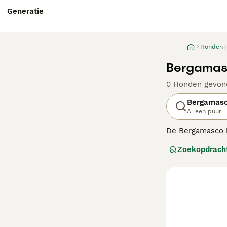
Generatie
Honden
Bergamas
0 Honden gevon
Bergamas
Alleen puur
De Bergamasco k
zijn. De Bergam
Zoekopdrach
Lees onze
Berg