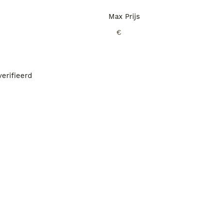
Max Prijs
€
erifieerd