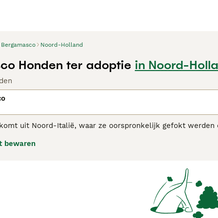
Bergamasco
Noord-Holland
co Honden ter adoptie
in Noord-Holl
den
co
omt uit Noord-Italië, waar ze oorspronkelijk gefokt werden 
asco is een opvallend uitziende hond met een ongewone vach
t bewaren
amasco adviespagina
voor informatie over dit hondenras.