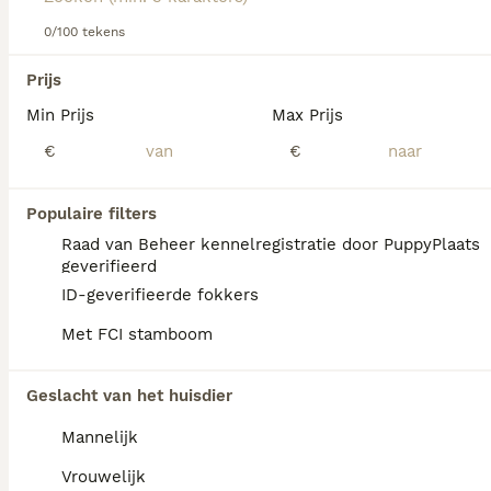
zich naar andere regio's van het land.
0/100 tekens
Lees onze
Bedlington Terrier adviespagina
voor informatie
We hebben 0 Bedlington Terriër Honden ter
over dit hondenras.
Prijs
adoptie in Goeree-Overflakkee gevonden.
Min Prijs
Max Prijs
Als je toekomstige resultaten wil zien voor deze 
exacte zoekopdracht, sla dan je zoekopdracht op en 
€
€
vind jouw perfecte hond:
Zoekopdracht bewaren
Populaire filters
Raad van Beheer kennelregistratie door PuppyPlaats
geverifieerd
FAQ's
ID-geverifieerde fokkers
Met FCI stamboom
Waarom zijn Bedlington
Geslacht van het huisdier
terriers zo zeldzaam?
Mannelijk
Bedlington Terriërs zijn relatief zeldzaam,
mede doordat andere rassen populairder zijn
Vrouwelijk