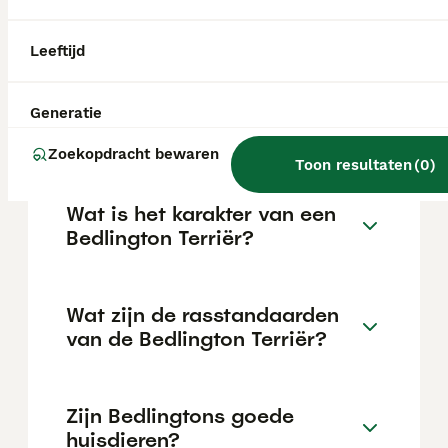
geworden en hun opvallende uiterlijk en
specifieke eigenschappen niet iedereen
aanspreken.
Leeftijd
Wat is de prijs van een
Generatie
Bedlington Terriër?
Zoekopdracht bewaren
Toon resultaten
(
0
)
Wat is het karakter van een
Bedlington Terriër?
Wat zijn de rasstandaarden
van de Bedlington Terriër?
Zijn Bedlingtons goede
huisdieren?