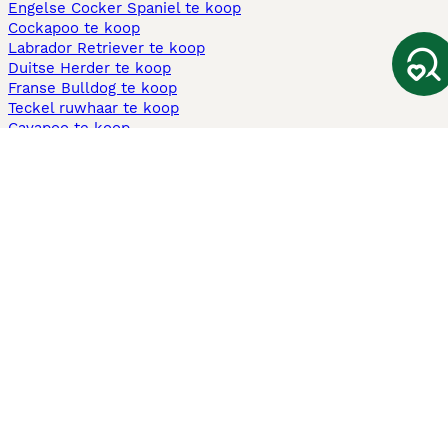
Engelse Cocker Spaniel te koop
Cockapoo te koop
Labrador Retriever te koop
Duitse Herder te koop
Franse Bulldog te koop
Teckel ruwhaar te koop
Cavapoo te koop
Andere populaire pagina's
Honden te koop in Amsterdam
Pups te koop Limburg​
Pups te koop Friesland​
Honden te koop in Gelderland
Honden te koop in Den Haag
Honden te koop in Enschede
Adopteer hond in Nederland
Informatie
Over ons
Privacybeleid
Support