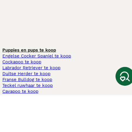
Puppies en pups te koop
Engelse Cocker Spaniel te koop
Cockapoo te koop
Labrador Retriever te koop
Duitse Herder te koop
Franse Bulldog te koop
Teckel ruwhaar te koop
Cavapoo te koop
Andere populaire pagina's
Honden te koop in Amsterdam
Pups te koop Limburg​
Pups te koop Friesland​
Honden te koop in Gelderland