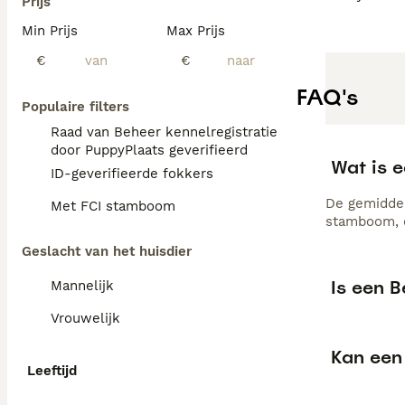
Prijs
Min Prijs
Max Prijs
€
€
FAQ's
Populaire filters
Raad van Beheer kennelregistratie
door PuppyPlaats geverifieerd
Wat is 
ID-geverifieerde fokkers
De gemiddel
Met FCI stamboom
stamboom, d
Geslacht van het huisdier
Is een B
Mannelijk
Vrouwelijk
Kan een 
Leeftijd