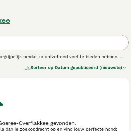
kee
 begrijpelijk omdat ze ontzettend veel te bieden hebben.
e ontspannen en gelukkig zijn in een huiselijke omgeving.
Sorteer op
Datum gepubliceerd (nieuwste)
trokken in alle activiteiten.
Goeree-Overflakkee gevonden.
sla dan je zoekopdracht op en vind jouw perfecte hond: