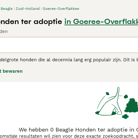
Beagle
Zuid-Holland
Goeree-Overflakkee
nden ter adoptie
in Goeree-Overflak
den
delgrote honden die al decennia lang erg populair zijn. Dit is
terk jachtinstinct behouden, staan Beagles erom bekend dat z
t bewaren
iet snel van streek, waar ze ook zijn. Beagles worden graag be
e adviespagina
voor informatie over dit hondenras.
We hebben 0 Beagle Honden ter adoptie in 
komstige resultaten wil zien voor deze exacte zoekopdracht, 