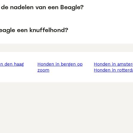
n de nadelen van een Beagle?
Beagle een knuffelhond?
in den haag
honden in bergen op
honden in amste
zoom
honden in rotter