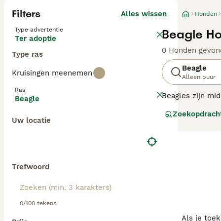
Filters
Alles wissen
Honden
Type advertentie
Beagle Ho
Ter adoptie
0 Honden gevon
Type ras
Beagle
Kruisingen meenemen
Alleen puur
Ras
Beagles zijn mid
Beagle
Hoewel ze een s
Zoekopdrach
De honden zijn n
Uw locatie
Lees onze
Beagl
Trefwoord
0/100 tekens
Als je toe