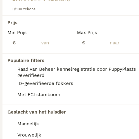
informatie over dit hondenras.
0/100 tekens
We hebben 0 Basset Hound Honden ter
Prijs
adoptie in Goeree-Overflakkee gevonden.
Min Prijs
Max Prijs
Als je toekomstige resultaten wil zien voor deze 
exacte zoekopdracht, sla dan je zoekopdracht op en 
€
€
vind jouw perfecte hond:
Zoekopdracht bewaren
Populaire filters
Raad van Beheer kennelregistratie door PuppyPlaats
geverifieerd
FAQ's
ID-geverifieerde fokkers
Met FCI stamboom
Is een basset een makkelijke
Geslacht van het huisdier
hond?
Mannelijk
De Basset Hound staat bekend om zijn
zachtaardige en aanhankelijke karakter en is
Vrouwelijk