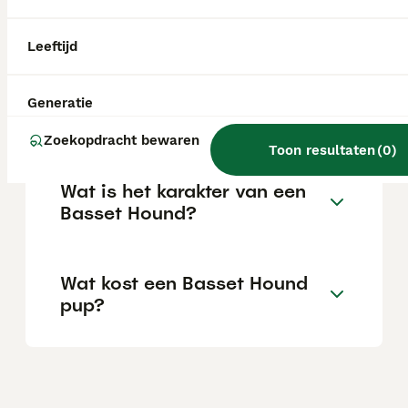
over het algemeen heel lief. Hij kan goed
overweg met kinderen en andere dieren en
is een uitstekende gezelschapshond voor
Leeftijd
gezinnen.
Generatie
Kan een basset alleen zijn?
Zoekopdracht bewaren
Toon resultaten
(
0
)
Wat is het karakter van een
Basset Hound?
Wat kost een Basset Hound
pup?