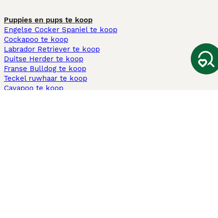
Puppies en pups te koop
Engelse Cocker Spaniel te koop
Cockapoo te koop
Labrador Retriever te koop
Duitse Herder te koop
Franse Bulldog te koop
Teckel ruwhaar te koop
Cavapoo te koop
Andere populaire pagina's
Honden te koop in Amsterdam
Pups te koop Limburg​
Pups te koop Friesland​
Honden te koop in Gelderland
Honden te koop in Den Haag
Honden te koop in Enschede
Adopteer hond in Nederland
Informatie
Over ons