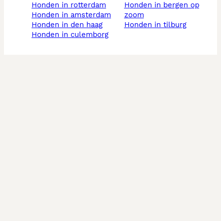
honden in rotterdam
honden in bergen op
honden in amsterdam
zoom
honden in den haag
honden in tilburg
honden in culemborg