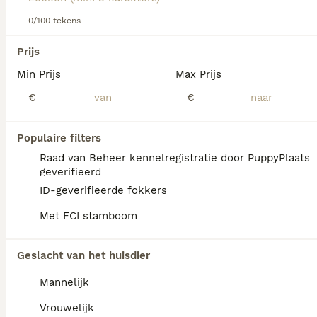
informatie over dit hondenras.
0/100 tekens
We hebben 0 Basset Hound Honden ter
Prijs
adoptie in Tytsjerksteradiel gevonden.
Min Prijs
Max Prijs
Als je toekomstige resultaten wil zien voor deze 
exacte zoekopdracht, sla dan je zoekopdracht op en 
€
€
vind jouw perfecte hond:
Zoekopdracht bewaren
Populaire filters
Raad van Beheer kennelregistratie door PuppyPlaats
geverifieerd
FAQ's
ID-geverifieerde fokkers
Met FCI stamboom
Is een basset een makkelijke
Geslacht van het huisdier
hond?
Mannelijk
De Basset Hound staat bekend om zijn
zachtaardige en aanhankelijke karakter en is
Vrouwelijk