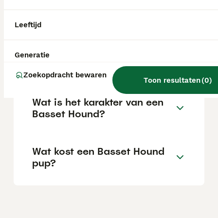
over het algemeen heel lief. Hij kan goed
overweg met kinderen en andere dieren en
is een uitstekende gezelschapshond voor
Leeftijd
gezinnen.
Generatie
Kan een basset alleen zijn?
Zoekopdracht bewaren
Toon resultaten
(
0
)
Wat is het karakter van een
Basset Hound?
Wat kost een Basset Hound
pup?