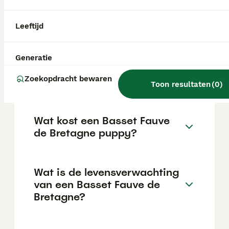
zeldzaam Frans jachtras, ook wel liefkozend
'Fauve' genoemd. Het is een intelligente en
vrolijke speurhond die zich even goed thuis
Leeftijd
voelt bij zijn baasje als bij zijn roedel.
Generatie
Kan een Fauve de Bretagne
Zoekopdracht bewaren
alleen zijn?
Toon resultaten
(
0
)
Wat kost een Basset Fauve
de Bretagne puppy?
Wat is de levensverwachting
van een Basset Fauve de
Bretagne?