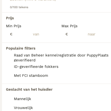
Lees onze Basset Fauve De Bretagne adviespagina voor
informatie over dit hondenras.
0/100 tekens
We hebben 0 Basset fauve de Bretagne
Prijs
Honden ter adoptie in Mill en Sint Hubert
Min Prijs
Max Prijs
gevonden.
Als je toekomstige resultaten wil zien voor deze 
€
€
exacte zoekopdracht, sla dan je zoekopdracht op en 
vind jouw perfecte hond:
Populaire filters
Zoekopdracht bewaren
Raad van Beheer kennelregistratie door PuppyPlaats
geverifieerd
ID-geverifieerde fokkers
FAQ's
Met FCI stamboom
Geslacht van het huisdier
Is basset fauve de Bretagne
zeldzaam?
Mannelijk
De Basset Fauve de Bretagne is een
Vrouwelijk