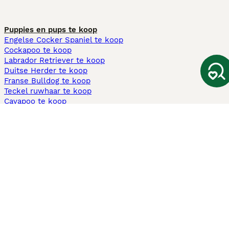
Puppies en pups te koop
Engelse Cocker Spaniel te koop
Cockapoo te koop
Labrador Retriever te koop
Duitse Herder te koop
Franse Bulldog te koop
Teckel ruwhaar te koop
Cavapoo te koop
Andere populaire pagina's
Honden te koop in Amsterdam
Pups te koop Limburg​
Pups te koop Friesland​
Honden te koop in Gelderland
Honden te koop in Den Haag
Honden te koop in Enschede
Adopteer hond in Nederland
Informatie