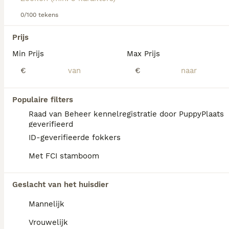
hondenras.
0/100 tekens
We hebben 0 Barsoi Honden ter adoptie in
Prijs
Goeree-Overflakkee gevonden.
Min Prijs
Max Prijs
Als je toekomstige resultaten wil zien voor deze 
exacte zoekopdracht, sla dan je zoekopdracht op en 
€
€
vind jouw perfecte hond:
Zoekopdracht bewaren
Populaire filters
Raad van Beheer kennelregistratie door PuppyPlaats
geverifieerd
FAQ's
ID-geverifieerde fokkers
Met FCI stamboom
Wat kost een Barsoi?
Geslacht van het huisdier
Een Barsoi pup vraagt een stevige financiële
Mannelijk
investering die varieert afhankelijk van de
fokker.
Vrouwelijk