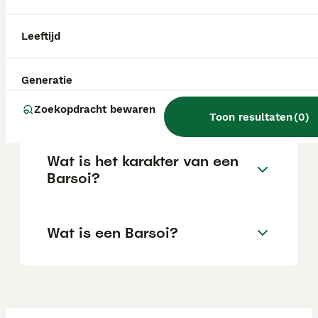
Welke Barsoi fokkers zijn er
Leeftijd
in Nederland?
Generatie
Wat kost een Barsoi pup?
Zoekopdracht bewaren
Toon resultaten
(
0
)
Wat is het karakter van een
Barsoi?
Wat is een Barsoi?