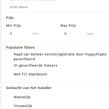
informatie over dit hondenras.
0/100 tekens
We hebben 0 Australische Terriër Honden ter
Prijs
adoptie in Noord-Holland gevonden.
Min Prijs
Max Prijs
Als je toekomstige resultaten wil zien voor deze 
exacte zoekopdracht, sla dan je zoekopdracht op en 
€
€
vind jouw perfecte hond:
Zoekopdracht bewaren
Populaire filters
Raad van Beheer kennelregistratie door PuppyPlaats
geverifieerd
FAQ's
ID-geverifieerde fokkers
Met FCI stamboom
Hoeveel kost een
Geslacht van het huisdier
Australische Terrier?
Mannelijk
De gemiddelde prijs voor een Australische
Terriër pup in Nederland ligt rond de €700
Vrouwelijk