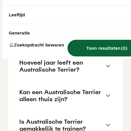
maar dit kan variëren afhankelijk van
factoren zoals de stamboom, de reputatie
van de fokker en de locatie.
Leeftijd
Wat is het karakter van een
Generatie
Australische Terrier?
Zoekopdracht bewaren
Toon resultaten
(
0
)
Hoeveel jaar leeft een
Australische Terrier?
Kan een Australische Terrier
alleen thuis zijn?
Is Australische Terrier
gemakkelijk te trainen?