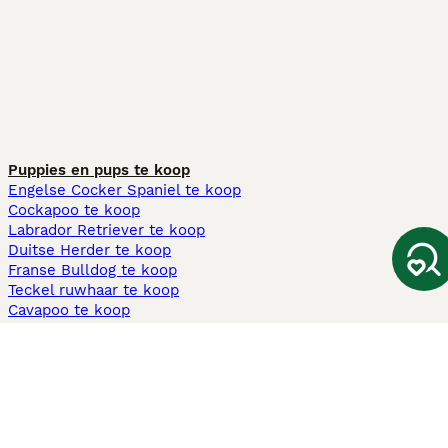
Puppies en pups te koop
Engelse Cocker Spaniel te koop
Cockapoo te koop
Labrador Retriever te koop
Duitse Herder te koop
Franse Bulldog te koop
Teckel ruwhaar te koop
Cavapoo te koop
Andere populaire pagina's
Honden te koop in Amsterdam
Pups te koop Limburg​
Pups te koop Friesland​
Honden te koop in Gelderland