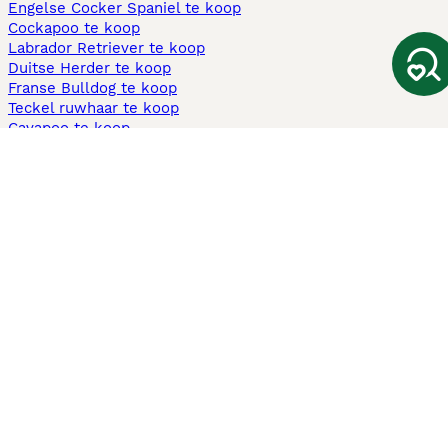
Engelse Cocker Spaniel te koop
Cockapoo te koop
Labrador Retriever te koop
Duitse Herder te koop
Franse Bulldog te koop
Teckel ruwhaar te koop
Cavapoo te koop
Andere populaire pagina's
Honden te koop in Amsterdam
Pups te koop Limburg​
Pups te koop Friesland​
Honden te koop in Gelderland
Honden te koop in Den Haag
Honden te koop in Enschede
Adopteer hond in Nederland
Informatie
Over ons
Privacybeleid
Support