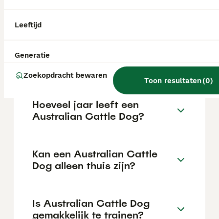
€1062 maar dit kan variëren afhankelijk van
factoren zoals de stamboom, de reputatie
van de fokker en de locatie.
Leeftijd
Wat is het karakter van een
Generatie
Australian Cattle Dog?
Zoekopdracht bewaren
Toon resultaten
(
0
)
Hoeveel jaar leeft een
Australian Cattle Dog?
Kan een Australian Cattle
Dog alleen thuis zijn?
Is Australian Cattle Dog
gemakkelijk te trainen?