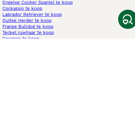
Engelse Cocker Spaniel te koop
Cockapoo te koop
Labrador Retriever te koop
Duitse Herder te koop
Franse Bulldog te koop
Teckel ruwhaar te koop
Cavapoo te koop
Andere populaire pagina's
Honden te koop in Amsterdam
Pups te koop Limburg​
Pups te koop Friesland​
Honden te koop in Gelderland
Honden te koop in Den Haag
Honden te koop in Enschede
Adopteer hond in Nederland
Informatie
Over ons
Privacybeleid
Support