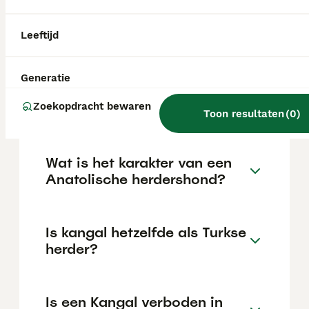
Herdershond pup in Nederland ligt rond de
€515 maar dit kan variëren afhankelijk van
factoren zoals de stamboom, de reputatie
Leeftijd
van de fokker en de locatie.
Generatie
Is de Anatolische herder
Zoekopdracht bewaren
gevaarlijk?
Toon resultaten
(
0
)
Wat is het karakter van een
Anatolische herdershond?
Is kangal hetzelfde als Turkse
herder?
Is een Kangal verboden in