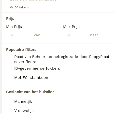
0/100 tekens
We hebben 0 Anatolische Herdershond
Prijs
Honden ter adoptie in Goeree-Overflakkee
Min Prijs
Max Prijs
gevonden.
Als je toekomstige resultaten wil zien voor deze 
€
€
exacte zoekopdracht, sla dan je zoekopdracht op en 
vind jouw perfecte hond:
Populaire filters
Zoekopdracht bewaren
Raad van Beheer kennelregistratie door PuppyPlaats
geverifieerd
ID-geverifieerde fokkers
FAQ's
Met FCI stamboom
Geslacht van het huisdier
Hoe duur is een Anatolische
herder?
Mannelijk
De gemiddelde prijs voor een Anatolische
Vrouwelijk