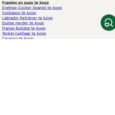
Puppies en pups te koop
Engelse Cocker Spaniel te koop
Cockapoo te koop
Labrador Retriever te koop
Duitse Herder te koop
Franse Bulldog te koop
Teckel ruwhaar te koop
Cavapoo te koop
Andere populaire pagina's
Honden te koop in Amsterdam
Pups te koop Limburg​
Pups te koop Friesland​
Honden te koop in Gelderland
Honden te koop in Den Haag
Honden te koop in Enschede
Adopteer hond in Nederland
Informatie
Over ons
Privacybeleid