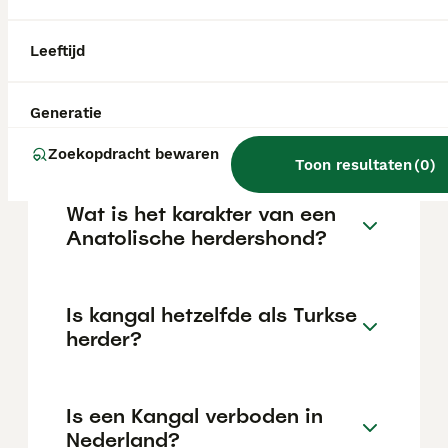
€515 maar dit kan variëren afhankelijk van
factoren zoals de stamboom, de reputatie
van de fokker en de locatie.
Leeftijd
Is de Anatolische herder
Generatie
gevaarlijk?
Zoekopdracht bewaren
Toon resultaten
(
0
)
Wat is het karakter van een
Anatolische herdershond?
Is kangal hetzelfde als Turkse
herder?
Is een Kangal verboden in
Nederland?