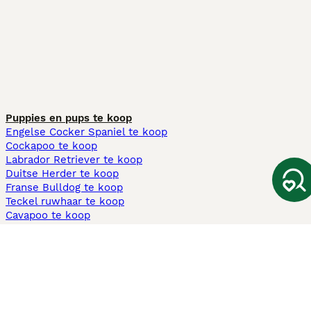
Puppies en pups te koop
Engelse Cocker Spaniel te koop
Cockapoo te koop
Labrador Retriever te koop
Duitse Herder te koop
Franse Bulldog te koop
Teckel ruwhaar te koop
Cavapoo te koop
Andere populaire pagina's
Honden te koop in Amsterdam
Pups te koop Limburg​
Pups te koop Friesland​
Honden te koop in Gelderland