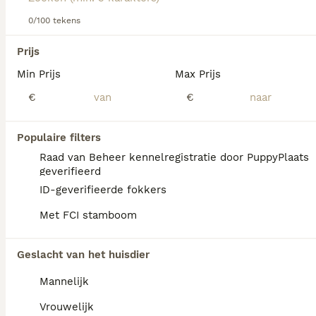
0/100 tekens
We hebben 0 Anatolische Herdershond
Prijs
Honden ter adoptie in Utrecht gevonden.
Min Prijs
Max Prijs
Als je toekomstige resultaten wil zien voor deze 
exacte zoekopdracht, sla dan je zoekopdracht op en 
€
€
vind jouw perfecte hond:
Zoekopdracht bewaren
Populaire filters
Raad van Beheer kennelregistratie door PuppyPlaats
geverifieerd
FAQ's
ID-geverifieerde fokkers
Met FCI stamboom
Hoe duur is een Anatolische
Geslacht van het huisdier
herder?
Mannelijk
De gemiddelde prijs voor een Anatolische
Herdershond pup in Nederland ligt rond de
Vrouwelijk