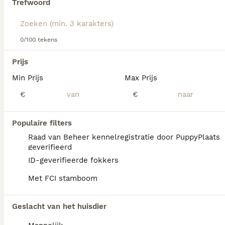
Trefwoord
We hebben 0 Amerikaanse Naakthond
0/100 tekens
Honden ter adoptie in Assendelft gevonden.
Als je toekomstige resultaten wil zien voor deze 
Prijs
exacte zoekopdracht, sla dan je zoekopdracht op en 
vind jouw perfecte hond:
Min Prijs
Max Prijs
€
€
Zoekopdracht bewaren
Populaire filters
FAQ's
Raad van Beheer kennelregistratie door PuppyPlaats
geverifieerd
ID-geverifieerde fokkers
Wat kost een Amerikaanse
Met FCI stamboom
naakthond?
De Amerikaanse naakthond is een bijzonder
Geslacht van het huisdier
ras dat niet breed beschikbaar is, waardoor