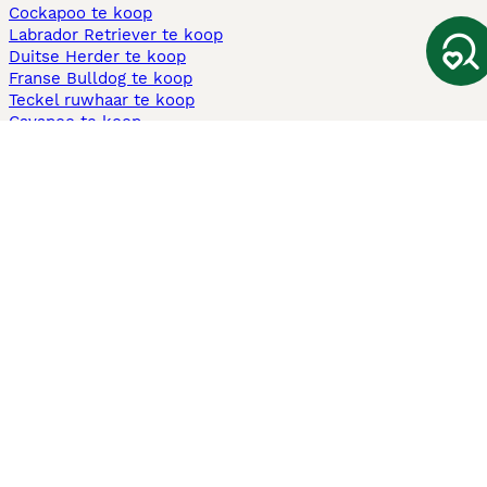
Cockapoo te koop
Labrador Retriever te koop
Duitse Herder te koop
Franse Bulldog te koop
Teckel ruwhaar te koop
Cavapoo te koop
Andere populaire pagina's
Honden te koop in Amsterdam
Pups te koop Limburg​
Pups te koop Friesland​
Honden te koop in Gelderland
Honden te koop in Den Haag
Honden te koop in Enschede
Adopteer hond in Nederland
Informatie
Over ons
Privacybeleid
Support
Pers