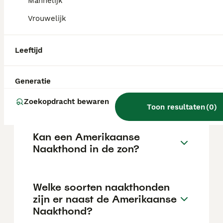
de aanschafprijs aan de hogere kant ligt.
Mannelijk
Vrouwelijk
Zijn Amerikaanse naakte
terriërs goede huisdieren?
Leeftijd
Generatie
Hoe is het karakter van een
Amerikaanse Naakthond?
Zoekopdracht bewaren
Toon resultaten
(
0
)
Kan een Amerikaanse
Naakthond in de zon?
Welke soorten naakthonden
zijn er naast de Amerikaanse
Naakthond?