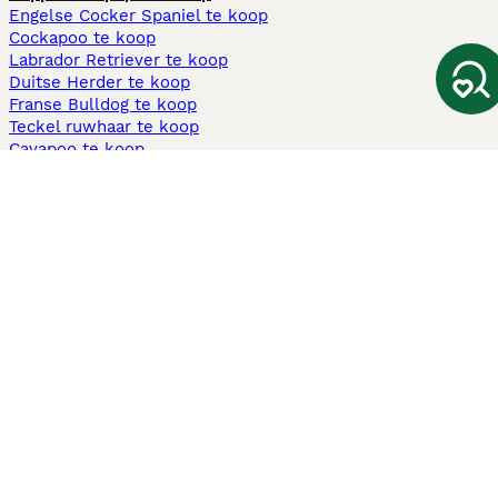
Engelse Cocker Spaniel te koop
Cockapoo te koop
Labrador Retriever te koop
Duitse Herder te koop
Franse Bulldog te koop
Teckel ruwhaar te koop
Cavapoo te koop
Andere populaire pagina's
Honden te koop in Amsterdam
Pups te koop Limburg​
Pups te koop Friesland​
Honden te koop in Gelderland
Honden te koop in Den Haag
Honden te koop in Enschede
Adopteer hond in Nederland
Informatie
Over ons
Privacybeleid
Support