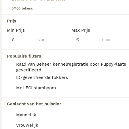
0/100 tekens
We hebben 0 Amerikaanse Naakthond
Prijs
Honden ter adoptie in Mill en Sint Hubert
Min Prijs
Max Prijs
gevonden.
Als je toekomstige resultaten wil zien voor deze 
€
€
exacte zoekopdracht, sla dan je zoekopdracht op en 
vind jouw perfecte hond:
Populaire filters
Zoekopdracht bewaren
Raad van Beheer kennelregistratie door PuppyPlaats
geverifieerd
ID-geverifieerde fokkers
FAQ's
Met FCI stamboom
Geslacht van het huisdier
Wat kost een Amerikaanse
naakthond?
Mannelijk
De Amerikaanse naakthond is een bijzonder
Vrouwelijk