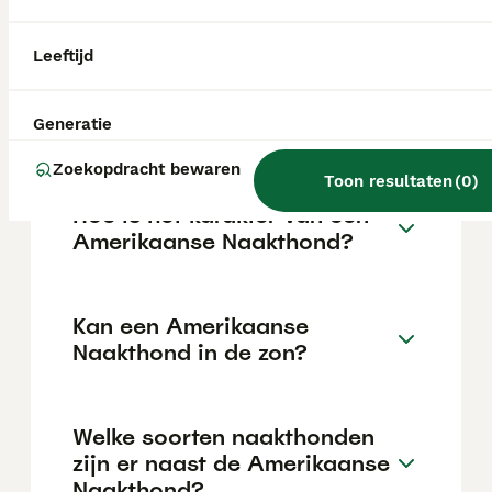
ras dat niet breed beschikbaar is, waardoor
de aanschafprijs aan de hogere kant ligt.
Leeftijd
Zijn Amerikaanse naakte
Generatie
terriërs goede huisdieren?
Zoekopdracht bewaren
Toon resultaten
(
0
)
Hoe is het karakter van een
Amerikaanse Naakthond?
Kan een Amerikaanse
Naakthond in de zon?
Welke soorten naakthonden
zijn er naast de Amerikaanse
Naakthond?