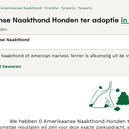
Amerikaanse Naakthond
Drenthe
Tynaarlo
Tynaarlo
se Naakthond Honden ter adoptie
in
den
se Naakthond
Naakthond of American Hairless Terrier is afkomstig uit de 
totaal geen lichaamsbeharing, behalve de wenkbrouw- en sn
t bewaren
kaanse Naakthond adviespagina voor informatie over dit hon
We hebben 0 Amerikaanse Naakthond Honden te
komstige resultaten wil zien voor deze exacte zoekopdracht, 