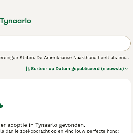
 Tynaarlo
Verenigde Staten. De Amerikaanse Naakthond heeft als enige
orharen.
Sorteer op
Datum gepubliceerd (nieuwste)
denras.
r adoptie in Tynaarlo gevonden.
sla dan je zoekopdracht op en vind jouw perfecte hond: