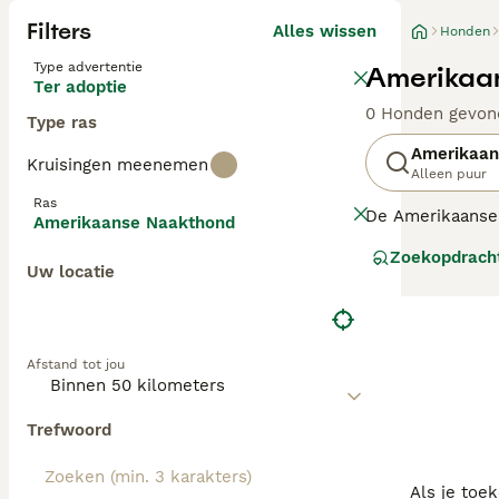
Filters
Alles wissen
Honden
Type advertentie
Amerikaan
Ter adoptie
0 Honden gevon
Type ras
Amerikaan
Kruisingen meenemen
Alleen puur
Ras
De Amerikaanse 
Amerikaanse Naakthond
naakthondenras 
Zoekopdrach
Uw locatie
Lees onze Ameri
Afstand tot jou
Trefwoord
Als je toe