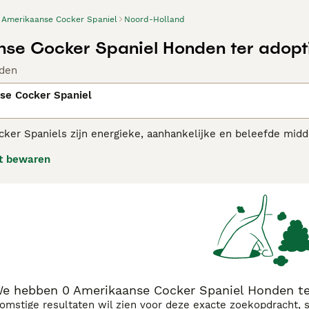
Amerikaanse Cocker Spaniel
Noord-Holland
se Cocker Spaniel Honden ter adopt
den
se Cocker Spaniel
er Spaniels zijn energieke, aanhankelijke en beleefde midde
oorspronkelijk gefokt als jachthonden. Amerikaanse Cockers
t bewaren
e persoonlijkheid. Ze zijn ook een goede keuze als gezelscha
kaanse Cocker Spaniel adviespagina voor informatie over dit
e hebben 0 Amerikaanse Cocker Spaniel Honden te
komstige resultaten wil zien voor deze exacte zoekopdracht, 