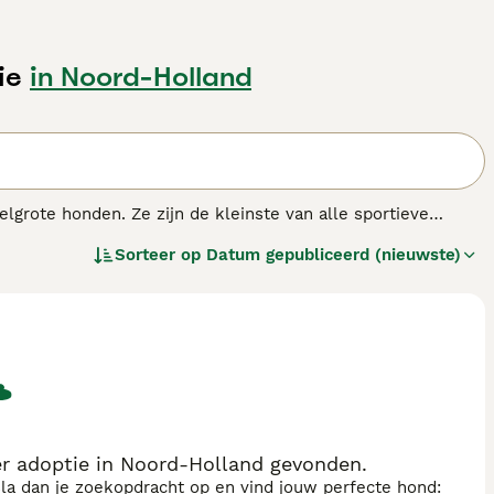
ie
in Noord-Holland
lgrote honden. Ze zijn de kleinste van alle sportieve
 zijn een goede keuze voor gezinnen met kinderen vanwege
Sorteer op
Datum gepubliceerd (nieuwste)
pshond.
 hondenras.
r adoptie in Noord-Holland gevonden.
sla dan je zoekopdracht op en vind jouw perfecte hond: