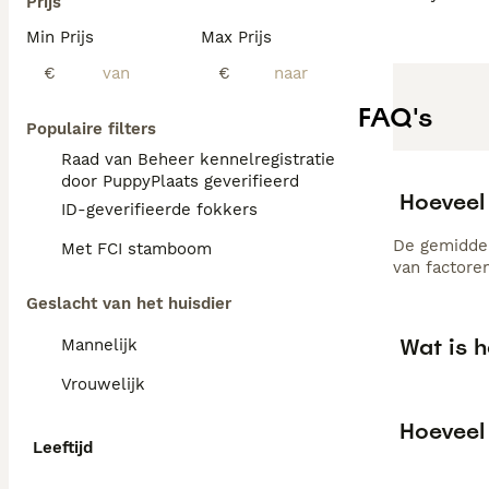
Prijs
Min Prijs
Max Prijs
€
€
FAQ's
Populaire filters
Raad van Beheer kennelregistratie
door PuppyPlaats geverifieerd
Hoeveel
ID-geverifieerde fokkers
De gemiddel
Met FCI stamboom
van factore
Geslacht van het huisdier
Wat is 
Mannelijk
Vrouwelijk
Hoeveel
Leeftijd