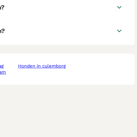
n?
n?
ag
honden in culemborg
dam