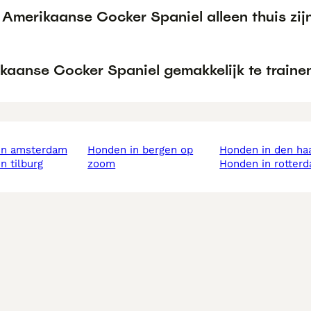
 Amerikaanse Cocker Spaniel alleen thuis zij
ikaanse Cocker Spaniel gemakkelijk te traine
 in amsterdam
honden in bergen op
honden in den ha
in tilburg
zoom
honden in rotter