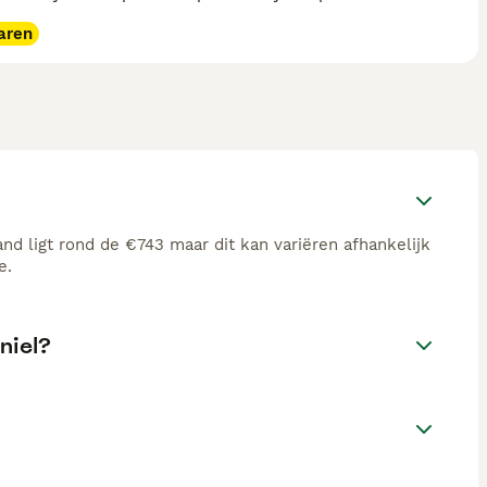
aren
d ligt rond de €743 maar dit kan variëren afhankelijk
e.
niel?