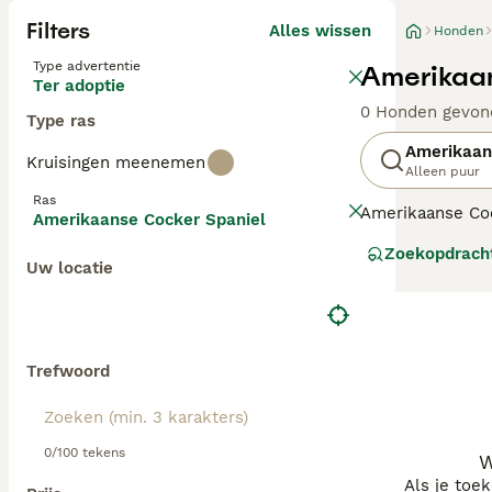
Filters
Alles wissen
Honden
Type advertentie
Amerikaan
Ter adoptie
0 Honden gevon
Type ras
Amerikaan
Kruisingen meenemen
Alleen puur
Ras
Amerikaanse Cock
Amerikaanse Cocker Spaniel
spaniëlrassen, 
Zoekopdrach
hun zachtaardig
Uw locatie
Lees onze Ameri
Trefwoord
0/100 tekens
W
Als je toe