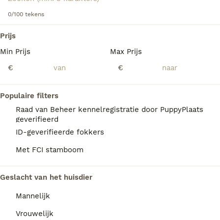
0/100 tekens
We hebben 0 American Akita Honden ter
Prijs
adoptie in Mill en Sint Hubert gevonden.
Min Prijs
Max Prijs
Als je toekomstige resultaten wil zien voor deze 
exacte zoekopdracht, sla dan je zoekopdracht op en 
€
€
vind jouw perfecte hond:
Zoekopdracht bewaren
Populaire filters
Raad van Beheer kennelregistratie door PuppyPlaats
geverifieerd
FAQ's
ID-geverifieerde fokkers
Met FCI stamboom
Hoeveel kost een American
Geslacht van het huisdier
Akita?
Mannelijk
De gemiddelde prijs voor een American Akita
pup in Nederland ligt rond de €1245 maar dit
Vrouwelijk