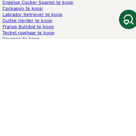
Engelse Cocker Spaniel te koop
Cockapoo te koop
Labrador Retriever te koop
Duitse Herder te koop
Franse Bulldog te koop
Teckel ruwhaar te koop
Cavapoo te koop
Andere populaire pagina's
Honden te koop in Amsterdam
Pups te koop Limburg​
Pups te koop Friesland​
Honden te koop in Gelderland
Honden te koop in Den Haag
Honden te koop in Enschede
Adopteer hond in Nederland
Informatie
Over ons
Privacybeleid
Support