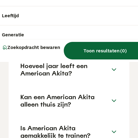
kan variëren afhankelijk van factoren zoals
de stamboom, de reputatie van de fokker en
de locatie.
Leeftijd
Wat is het karakter van een
Generatie
American Akita?
Zoekopdracht bewaren
Toon resultaten
(
0
)
Hoeveel jaar leeft een
American Akita?
Kan een American Akita
alleen thuis zijn?
Is American Akita
gemakkelijk te trainen?