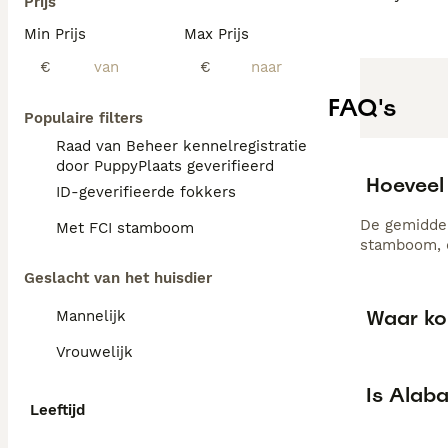
Prijs
Min Prijs
Max Prijs
€
€
FAQ's
Populaire filters
Raad van Beheer kennelregistratie
door PuppyPlaats geverifieerd
Hoeveel
ID-geverifieerde fokkers
De gemiddel
Met FCI stamboom
stamboom, d
Geslacht van het huisdier
Waar ko
Mannelijk
Vrouwelijk
Is Alab
Leeftijd