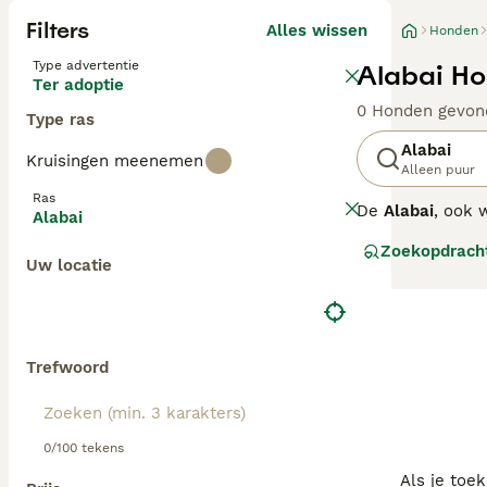
Filters
Alles wissen
Honden
Type advertentie
Alabai Ho
Ter adoptie
0 Honden gevon
Type ras
Alabai
Kruisingen meenemen
Alleen puur
Ras
De
Alabai
, ook 
Alabai
uit de uitgestr
Zoekopdrach
Turkmenistan en
Uw locatie
bewaker van kud
Turkmenistan is 
onbekend, maar 
De Alabai is ee
Trefwoord
extreme weersom
karakter is kra
zelfstandige bew
0/100 tekens
jongs af aan con
geschikt voor be
Als je toe