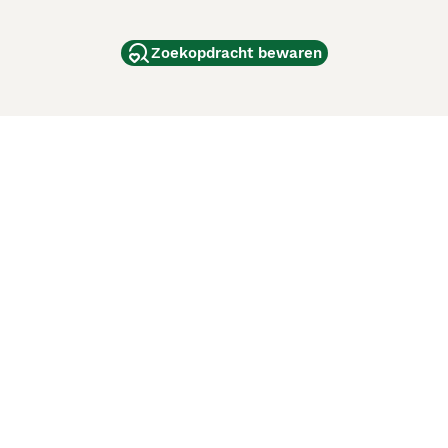
Zoekopdracht bewaren
dam
and
ag
de
d
ci Animali
Lancaster Puppies
 verbeteren. Met het gebruik van deze website en
en cookiebeleid
van Puppyplaats. U kunt op elk moment