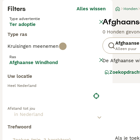
Filters
Alles wissen
Honden
Type advertentie
Afghaans
Ter adoptie
0 Honden gevon
Type ras
Afghaanse
Kruisingen meenemen
Alleen puur
Ras
De Afghaanse wi
Afghaanse Windhond
familie- en wa
Zoekopdrach
meteen bekend d
Uw locatie
levendige, vrien
Afghaanse windh
Heel Nederland
Lees onze
Afgh
Afstand tot jou
Trefwoord
Als je toe