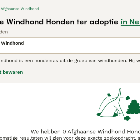
Afghaanse Windhond
e Windhond Honden ter adoptie
in N
den
 Windhond
ndhond is een hondenras uit de groep van windhonden. Hij w
akhond en soms wel schapenhoeder. Rond 1900 kwamen de ee
t bewaren
oor hun optredens als ren- en tentoonstellingshond. De Afgh
delijke maar gevoelige aard. Hoewel ze enigszins afstandelijk 
onden hebben zoals alle honden die tot de rasgroep van de
aanse Windhond koopadvies pagina
voor informatie over dit h
We hebben 0 Afghaanse Windhond Honde
komstige resultaten wil zien voor deze exacte zoekopdracht, 