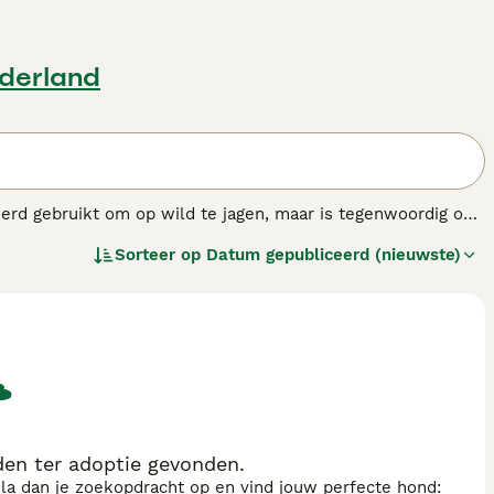
ederland
erd gebruikt om op wild te jagen, maar is tegenwoordig ook
rste Afghaanse windhonden naar Europa, en werden
Sorteer op
Datum gepubliceerd (nieuwste)
aanse Windhond is vrij onafhankelijk en heeft een
zijn, verlangen ze toch naar hun baas als die afwezig is.
 windhonden behoren, heel veel beweging nodig.
ondenras.
n ter adoptie gevonden.
sla dan je zoekopdracht op en vind jouw perfecte hond: