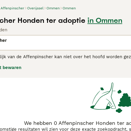
Affenpinscher
Overijssel
Ommen
Ommen
cher Honden ter adoptie
in Ommen
den
her
lijk van de Affenpinscher kan niet over het hoofd worden ge
tamming gaat terug tot de 17e eeuw. Ze werden voor het eerst
t bewaren
ndere delen van de wereld te vinden, waar ze meestal als 
pinscher adviespagina
voor informatie over dit hondenras.
We hebben 0 Affenpinscher Honden ter a
komstige resultaten wil zien voor deze exacte zoekopdracht, 