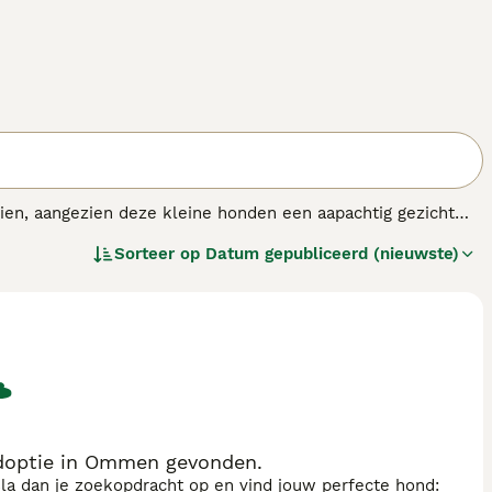
zien, aangezien deze kleine honden een aapachtig gezicht
 gefokt in Duitsland, maar tegenwoordig zijn deze kleine
Sorteer op
Datum gepubliceerd (nieuwste)
gezelschapshonden worden gehouden.
doptie in Ommen gevonden.
sla dan je zoekopdracht op en vind jouw perfecte hond: