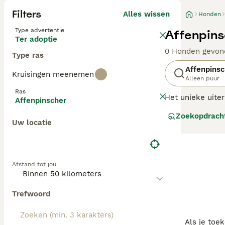
Filters
Alles wissen
Honden
Type advertentie
Affenpins
Ter adoptie
0 Honden gevon
Type ras
Affenpinsc
Kruisingen meenemen
Alleen puur
Ras
Het unieke uiter
Affenpinscher
hebben. Hun afs
Zoekopdrach
honden ook in a
Uw locatie
Lees onze
Affen
Afstand tot jou
Trefwoord
Als je toe