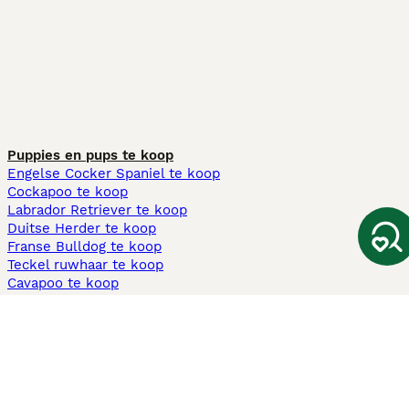
Puppies en pups te koop
Engelse Cocker Spaniel te koop
Cockapoo te koop
Labrador Retriever te koop
Duitse Herder te koop
Franse Bulldog te koop
Teckel ruwhaar te koop
Cavapoo te koop
Andere populaire pagina's
Honden te koop in Amsterdam
Pups te koop Limburg​
Pups te koop Friesland​
Honden te koop in Gelderland