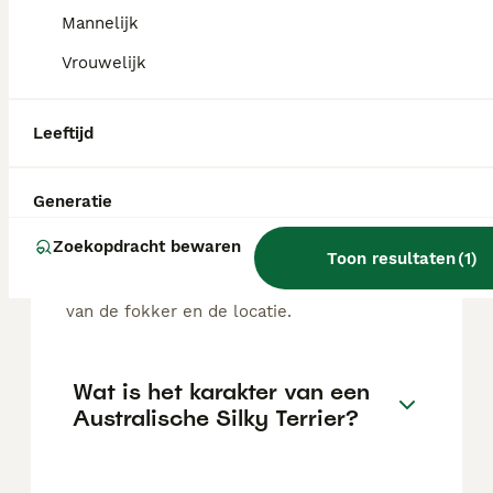
Mannelijk
FAQ's
Vrouwelijk
Leeftijd
Hoeveel kost een
Australische Silky Terrier?
Generatie
De gemiddelde prijs voor een Australische
Silky Terriër pup in Nederland ligt rond de
Zoekopdracht bewaren
Toon resultaten
(
1
)
€700 maar dit kan variëren afhankelijk van
factoren zoals de stamboom, de reputatie
van de fokker en de locatie.
Wat is het karakter van een
Australische Silky Terrier?