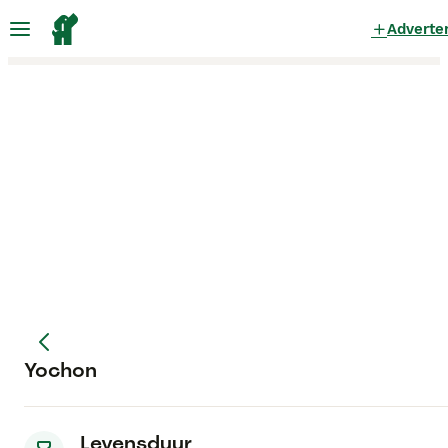
Adverte
Yochon
Levensduur